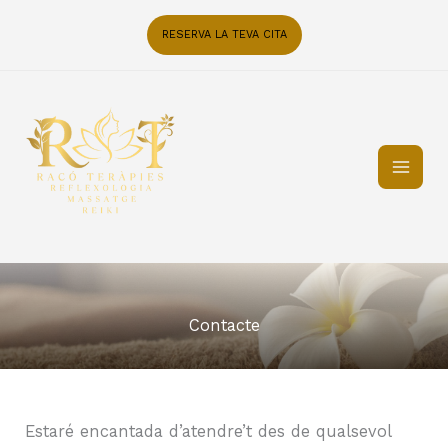
Skip
content
to
RESERVA LA TEVA CITA
content
Contacte
Estaré encantada d’atendre’t des de qualsevol