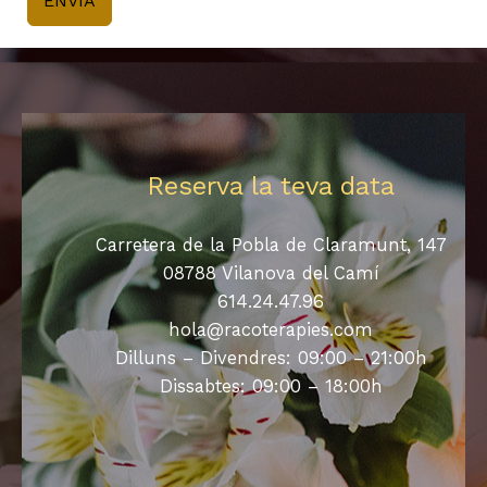
ENVÍA
Reserva la teva data
Carretera de la Pobla de Claramunt, 147
08788 Vilanova del Camí
614.24.47.96
hola@racoterapies.com
Dilluns – Divendres: 09:00 – 21:00h
Dissabtes: 09:00 – 18:00h